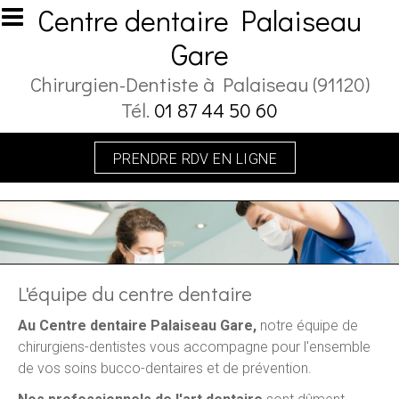
Aller au contenu principal
Centre dentaire Palaiseau
Gare
Chirurgien-Dentiste à Palaiseau (91120)
Tél.
01 87 44 50 60
PRENDRE RDV EN LIGNE
L'équipe du centre dentaire
Au Centre dentaire Palaiseau Gare,
notre équipe de
chirurgiens-dentistes vous accompagne pour l'ensemble
de vos soins bucco-dentaires et de prévention.