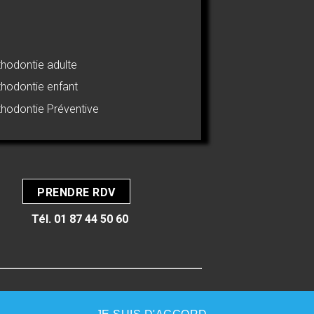
thodontie adulte
thodontie enfant
thodontie Préventive
PRENDRE RDV
Tél.
01 87 44 50 60
ww.denti.site