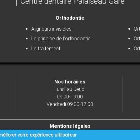
Centre dentaire Palaiseau Gare
Orthodontie
Aligneurs invisibles
Or
Le principe de l'orthodontie
Or
Le traitement
Or
Nos horaires
Lundi au Jeudi
09:00-19:00
Vendredi 09:00-17:00
Mentions légales
-
Infos Conseil de l'Ordre
- site web du centre dentaire créé par
w
méliorer votre expérience utilisateur