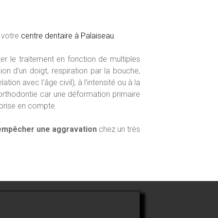
 votre
centre dentaire à Palaiseau
.
r le traitement en fonction de multiples
on d’un doigt, respiration par la bouche,
ation avec l’âge civil), à l’intensité ou à la
 orthodontie car une déformation primaire
 prise en compte.
empêcher une aggravation
chez un très