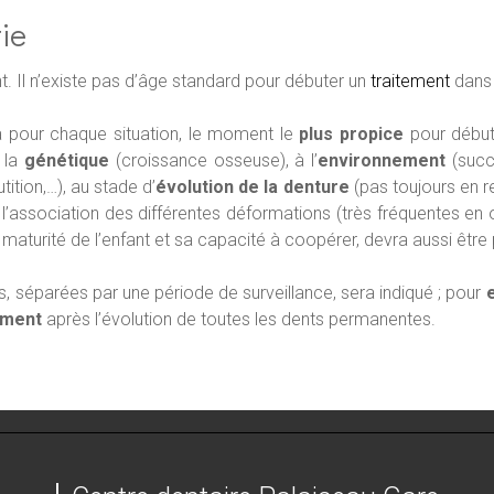
ie
t. Il n’existe pas d’âge standard pour débuter un
traitement
dans
ra pour chaque situation, le moment le
plus propice
pour débute
 la
génétique
(croissance osseuse), à l’
environnement
(succi
tition,…), au stade d’
évolution de la denture
(pas toujours en rel
à l’association des différentes déformations (très fréquentes en
maturité de l’enfant et sa capacité à coopérer, devra aussi être
, séparées par une période de surveillance, sera indiqué ; pour
ement
après l’évolution de toutes les dents permanentes.